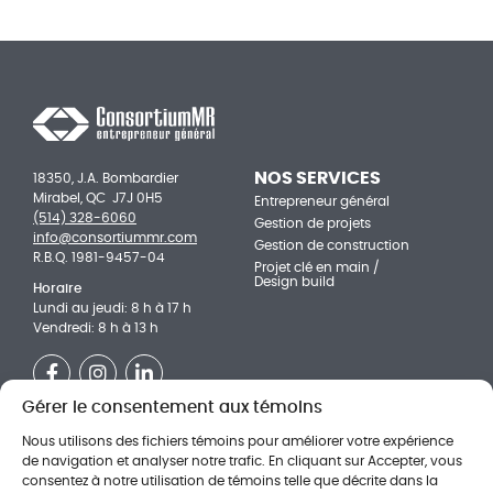
NOS SERVICES
18350, J.A. Bombardier
Mirabel, QC J7J 0H5
Entrepreneur général
(514) 328-6060
Gestion de projets
info@consortiummr.com
Gestion de construction
R.B.Q. 1981-9457-04
Projet clé en main /
Design build
Horaire
Lundi au jeudi: 8 h à 17 h
Vendredi: 8 h à 13 h
Facebook
Instagram
LinkedIn
Gérer le consentement aux témoins
NOS RÉALISATIONS
Faites partie de l'équipe!
Nous utilisons des fichiers témoins pour améliorer votre expérience
Institutionnel
Adjoint(e) technique aux
de navigation et analyser notre trafic. En cliquant sur Accepter, vous
chargés de projets
Multi-logements
consentez à notre utilisation de témoins telle que décrite dans la