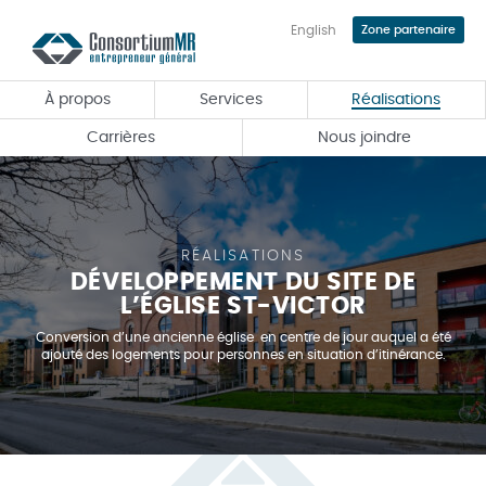
English
Zone partenaire
Passer
au
contenu
À propos
Services
Réalisations
principal
Carrières
Nous joindre
RÉALISATIONS
DÉVELOPPEMENT DU SITE DE
L’ÉGLISE ST-VICTOR
Conversion d’une ancienne église en centre de jour auquel a été
ajouté des logements pour personnes en situation d’itinérance.