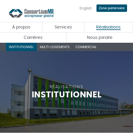
English
Zone partenaire
Passer
au
contenu
À propos
Services
Réalisations
principal
Carrières
Nous joindre
INSTITUTIONNEL
MULTI-LOGEMENTS
COMMERCIAL
RÉALISATIONS
INSTITUTIONNEL