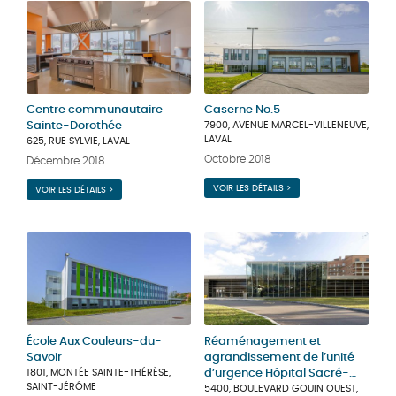
Centre communautaire
Caserne No.5
Sainte-Dorothée
7900, AVENUE MARCEL-VILLENEUVE,
LAVAL
625, RUE SYLVIE, LAVAL
Octobre 2018
Décembre 2018
VOIR LES DÉTAILS >
VOIR LES DÉTAILS >
École Aux Couleurs-du-
Réaménagement et
Savoir
agrandissement de l’unité
1801, MONTÉE SAINTE-THÉRÈSE,
d’urgence Hôpital Sacré-
SAINT-JÉRÔME
Cœur
5400, BOULEVARD GOUIN OUEST,