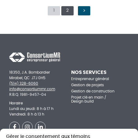
1
2
PAGE SUIVANTE
NOS SERVICES
18350, J.A. Bombardier
Mirabel, QC J7J 0H5
Entrepreneur général
(514) 328-6060
Gestion de projets
info@consortiummr.com
Gestion de construction
R.B.Q. 1981-9457-04
Projet clé en main /
Design build
Horaire
Lundi au jeudi: 8 h à 17 h
Vendredi: 8 h à 13 h
Facebook
Instagram
LinkedIn
Gérer le consentement aux témoins