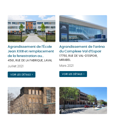
Agrandissement de l’École
Agrandissement de l’aréna
Jean XXIII et remplacement
du Complexe Val d’Espoir
de la fenestration au
17750, RUE DE VAL-D'ESPOIR,
MIRABEL
bâtiment existant
4561, RUE DE LA FABRIQUE, LAVAL
Mars 2021
Juillet 2021
VOIR LES DÉTAILS >
VOIR LES DÉTAILS >