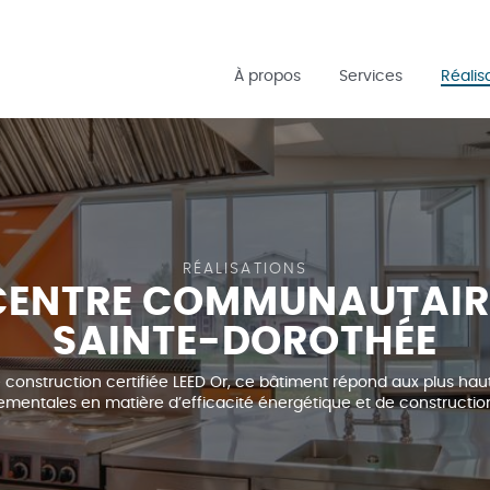
Passer
au
À propos
Services
Réalis
contenu
principal
RÉALISATIONS
CENTRE COMMUNAUTAIR
SAINTE-DOROTHÉE
 construction certifiée LEED Or, ce bâtiment répond aux plus ha
mentales en matière d’efficacité énergétique et de constructio