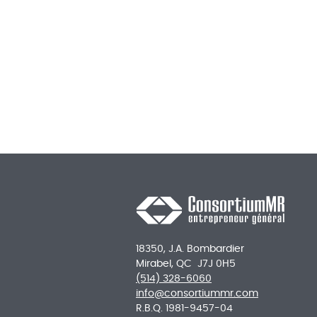
18350, J.A. Bombardier
Mirabel, QC J7J 0H5
(514) 328-6060
info@consortiummr.com
R.B.Q. 1981-9457-04