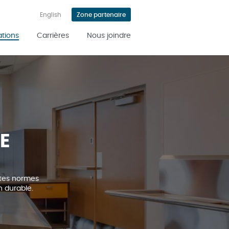
English
Zone partenaire
ations
Carrières
Nous joindre
E
utes normes
n durable.