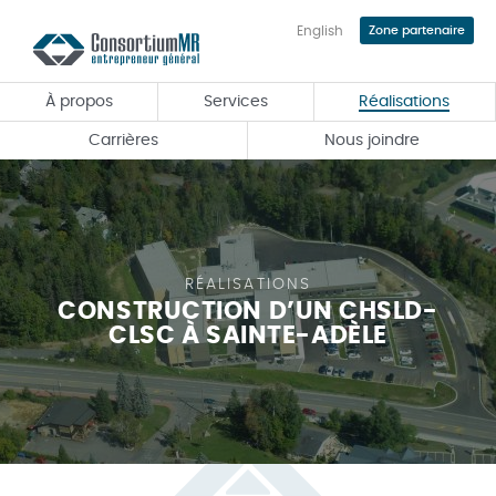
English
Zone partenaire
Passer
au
contenu
À propos
Services
Réalisations
principal
Carrières
Nous joindre
RÉALISATIONS
CONSTRUCTION D’UN CHSLD-
CLSC À SAINTE-ADÈLE