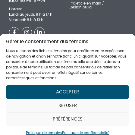
R.B.Q. 1981-9457-04
Projet clé en main /
Design build
Horaire
Lundi au jeudi: 8 h à 17 h
Vendredi: 8 h à 13 h
Facebook
Instagram
LinkedIn
Gérer le consentement aux témoins
NOS RÉALISATIONS
Faites partie de l'équipe!
Nous utilisons des fichiers témoins pour améliorer votre expérience
Institutionnel
Adjoint(e) technique aux
de navigation et analyser notre trafic. En cliquant sur Accepter, vous
chargés de projets
Multi-logements
consentez à notre utilisation de témoins telle que décrite dans la
Directeur en estimation
politique de témoins. Le fait de ne pas consentir ou de retirer son
Commercial
(nouveau)
consentement peut avoir un effet négatif sur certaines
Journalier
caractéristiques et fonctions.
Surintendant
ACCEPTER
SOUMISSIONNEZ AVEC NOUS
Politique de témoins
|
Politique de confidentialité
|
Loi sur le
REFUSER
privé
© 2026 Consortium M.R. Canada Ltée. Tous droits réservés.
PRÉFÉRENCES
Conception et référencement La Petite Boite Web.
Politique de témoins
Politique de confidentialité