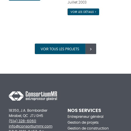
Juillet 2003
VOIR LES DÉTAILS >
VOIR TOUS LES PROJETS
NOS SERVICES
18350, J.A. Bombardier
Mirabel, QC J7J 0H5
Entrepreneur général
(514) 328-6060
Gestion de projets
info@consortiummr.com
Gestion de construction